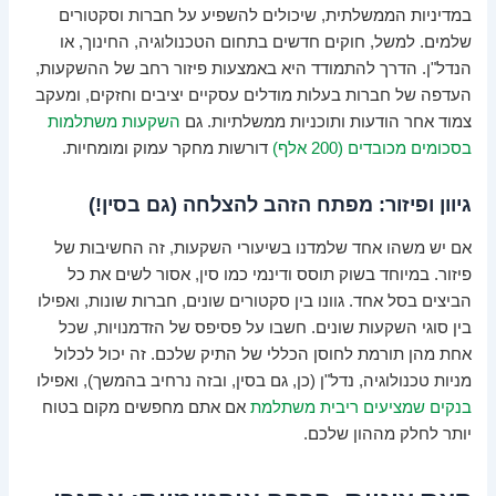
במדיניות הממשלתית, שיכולים להשפיע על חברות וסקטורים
שלמים. למשל, חוקים חדשים בתחום הטכנולוגיה, החינוך, או
הנדל"ן. הדרך להתמודד היא באמצעות פיזור רחב של ההשקעות,
העדפה של חברות בעלות מודלים עסקיים יציבים וחזקים, ומעקב
צמוד אחר הודעות ותוכניות ממשלתיות. גם
השקעות משתלמות
בסכומים מכובדים (200 אלף)
דורשות מחקר עמוק ומומחיות.
גיוון ופיזור: מפתח הזהב להצלחה (גם בסין!)
אם יש משהו אחד שלמדנו בשיעורי השקעות, זה החשיבות של
פיזור. במיוחד בשוק תוסס ודינמי כמו סין, אסור לשים את כל
הביצים בסל אחד. גוונו בין סקטורים שונים, חברות שונות, ואפילו
בין סוגי השקעות שונים. חשבו על פסיפס של הזדמנויות, שכל
אחת מהן תורמת לחוסן הכללי של התיק שלכם. זה יכול לכלול
מניות טכנולוגיה, נדל"ן (כן, גם בסין, ובזה נרחיב בהמשך), ואפילו
בנקים שמציעים ריבית משתלמת
אם אתם מחפשים מקום בטוח
יותר לחלק מההון שלכם.