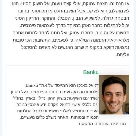
אז הנה זה: הצצה עמוקה, אולי קצת נועזת, אל השוק הסיני. הוא
לא מושלם, הוא לא קל, אבל הוא בהחלט מרתק וטומן בחובו
הבטחה גדולה. למשקיע הנבון, הסבלני והחוקר, הדרקון הסיני
יכול להתגלות כחבר נאמן במיוחד בדרך לעצמאות פיננסית.
תחשבו על זה טוב, תחקרו עמוק, ואל תתנו לפחד לחסום אתכם
מלראות את התמונה המלאה. כי לפעמים, התשובות הכי טובות
נמצאות דווקא במקומות שרוב האנשים לא מעזים להסתכל
עליהם.
Banku
דניאל באנקו הוא המייסד של אתר Banku,
פלטפורמה מקצועית בתחום הפיננסים. בעל ניסיון
עשיר עם השקעות בשוק ההון, נדל"ן בארץ ובחו"ל
וגם כלכלי אישי. דניאל מקדם ידע פיננסי בגובה
העיניים ומסייע לאלפי משפחות לקבל החלטות
חכמות ובטוחות. האתר משלב כלים מעשיים,
מדריכים ועדכונים מהשטח.