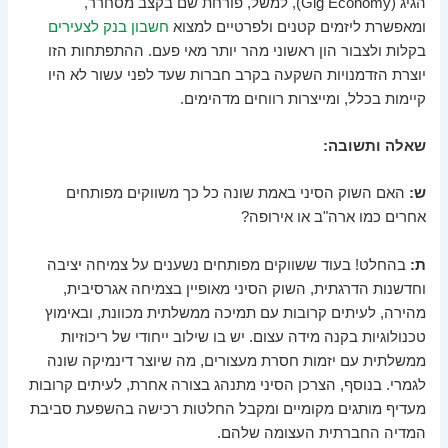
הגיג (Gig Economy), למשל, פורחת שם בקצב מסחרר,
ומאפשרת ליזמים קטנים ולפרטיים למצוא
חשבון בנק לצעירים
בקלות ולצבור הון ראשוני מהר יותר מאי פעם. ההתפתחות הזו
יוצרת הזדמנויות השקעה בקרב חברות שעד לפני עשור לא היו
קיימות בכלל, ומייצרות רווחים מדהימים.
שאלה ותשובה:
ש:
האם השוק הסיני באמת שונה כל כך משווקים מפותחים
אחרים כמו ארה"ב או אירופה?
ת:
בהחלט! בעוד ששווקים מפותחים נשענים על צמיחה יציבה
וחדשנות הדרגתית, השוק הסיני מאופיין בצמיחה אגרסיבית,
מהירה, לעיתים קרובות עם תמיכה ממשלתית מכוונת, ובאימוץ
טכנולוגיות בקנה מידה עצום. יש בו שילוב ייחודי של ריכוזיות
ממשלתית עם יזמות חסרת מעצורים, מה שיוצר דינמיקה שונה
לגמרי. בנוסף, הצרכן הסיני מתנהג בצורה אחרת, לעיתים קרובות
מעדיף מותגים מקומיים ומקבל החלטות רכישה בהשפעת סביבת
המדיה החברתית העצומה שלהם.