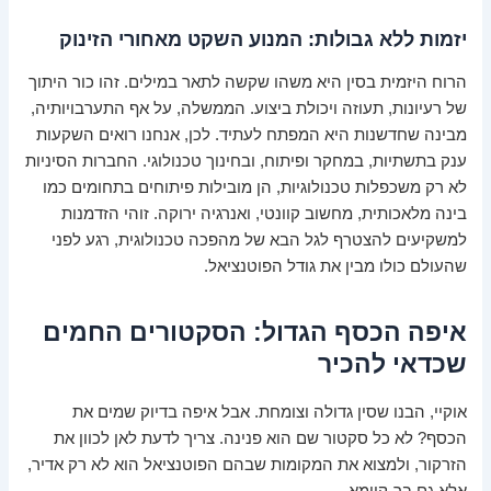
יזמות ללא גבולות: המנוע השקט מאחורי הזינוק
הרוח היזמית בסין היא משהו שקשה לתאר במילים. זהו כור היתוך
של רעיונות, תעוזה ויכולת ביצוע. הממשלה, על אף התערבויותיה,
מבינה שחדשנות היא המפתח לעתיד. לכן, אנחנו רואים השקעות
ענק בתשתיות, במחקר ופיתוח, ובחינוך טכנולוגי. החברות הסיניות
לא רק משכפלות טכנולוגיות, הן מובילות פיתוחים בתחומים כמו
בינה מלאכותית, מחשוב קוונטי, ואנרגיה ירוקה. זוהי הזדמנות
למשקיעים להצטרף לגל הבא של מהפכה טכנולוגית, רגע לפני
שהעולם כולו מבין את גודל הפוטנציאל.
איפה הכסף הגדול: הסקטורים החמים
שכדאי להכיר
אוקיי, הבנו שסין גדולה וצומחת. אבל איפה בדיוק שמים את
הכסף? לא כל סקטור שם הוא פנינה. צריך לדעת לאן לכוון את
הזרקור, ולמצוא את המקומות שבהם הפוטנציאל הוא לא רק אדיר,
אלא גם בר-קיימא.