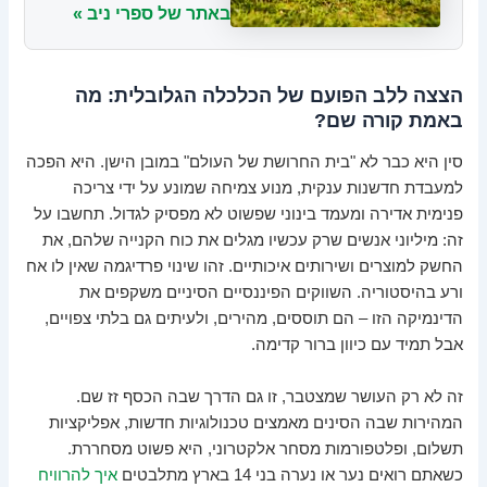
באתר של ספרי ניב »
הצצה ללב הפועם של הכלכלה הגלובלית: מה
באמת קורה שם?
סין היא כבר לא "בית החרושת של העולם" במובן הישן. היא הפכה
למעבדת חדשנות ענקית, מנוע צמיחה שמונע על ידי צריכה
פנימית אדירה ומעמד בינוני שפשוט לא מפסיק לגדול. תחשבו על
זה: מיליוני אנשים שרק עכשיו מגלים את כוח הקנייה שלהם, את
החשק למוצרים ושירותים איכותיים. זהו שינוי פרדיגמה שאין לו אח
ורע בהיסטוריה. השווקים הפיננסיים הסיניים משקפים את
הדינמיקה הזו – הם תוססים, מהירים, ולעיתים גם בלתי צפויים,
אבל תמיד עם כיוון ברור קדימה.
זה לא רק העושר שמצטבר, זו גם הדרך שבה הכסף זז שם.
המהירות שבה הסינים מאמצים טכנולוגיות חדשות, אפליקציות
תשלום, ופלטפורמות מסחר אלקטרוני, היא פשוט מסחררת.
כשאתם רואים נער או נערה בני 14 בארץ מתלבטים
איך להרוויח