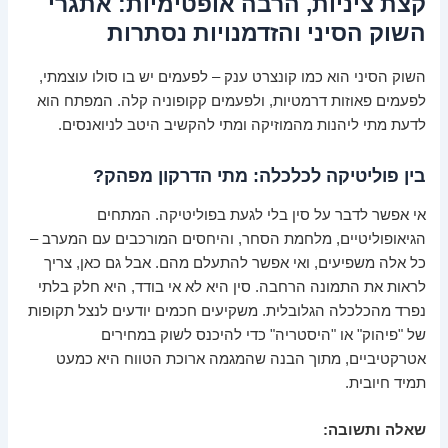
קצת ציניות, הרבה אופטימיות: אתגרי
השוק הסיני והזדמנויות נסתרות
השוק הסיני הוא כמו קונצרט ענק – לפעמים יש בו סולו עוצמתי,
לפעמים פאוזות דרמטיות, ולפעמים קקופוניה קלה. המפתח הוא
לדעת מתי ליהנות מהמוזיקה ומתי להקשיב היטב לניואנסים.
בין פוליטיקה לכלכלה: מתי הדרקון מפהק?
אי אפשר לדבר על סין בלי לגעת בפוליטיקה. המתחים
הגיאופוליטיים, מלחמת הסחר, והיחסים המורכבים עם המערב –
כל אלה משפיעים, ואי אפשר להתעלם מהם. אבל גם כאן, צריך
לראות את התמונה הרחבה. סין היא לא אי בודד, היא חלק בלתי
נפרד מהכלכלה הגלובלית. משקיעים חכמים יודעים לנצל תקופות
של "פיהוק" או "היסטריה" כדי להיכנס לשוק במחירים
אטרקטיביים, מתוך הבנה שהמגמה ארוכת הטווח היא כמעט
תמיד חיובית.
שאלה ותשובה: