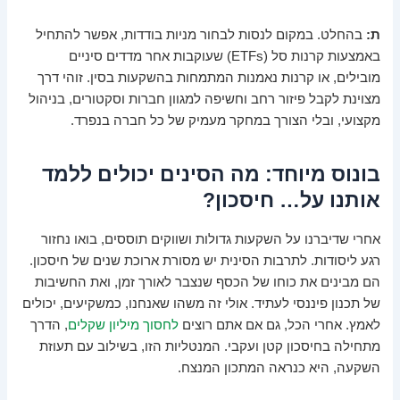
ת:
בהחלט. במקום לנסות לבחור מניות בודדות, אפשר להתחיל
באמצעות קרנות סל (ETFs) שעוקבות אחר מדדים סיניים
מובילים, או קרנות נאמנות המתמחות בהשקעות בסין. זוהי דרך
מצוינת לקבל פיזור רחב וחשיפה למגוון חברות וסקטורים, בניהול
מקצועי, ובלי הצורך במחקר מעמיק של כל חברה בנפרד.
בונוס מיוחד: מה הסינים יכולים ללמד
אותנו על… חיסכון?
אחרי שדיברנו על השקעות גדולות ושווקים תוססים, בואו נחזור
רגע ליסודות. לתרבות הסינית יש מסורת ארוכת שנים של חיסכון.
הם מבינים את כוחו של הכסף שנצבר לאורך זמן, ואת החשיבות
של תכנון פיננסי לעתיד. אולי זה משהו שאנחנו, כמשקיעים, יכולים
לאמץ. אחרי הכל, גם אם אתם רוצים
לחסוך מיליון שקלים
, הדרך
מתחילה בחיסכון קטן ועקבי. המנטליות הזו, בשילוב עם תעוזת
השקעה, היא כנראה המתכון המנצח.