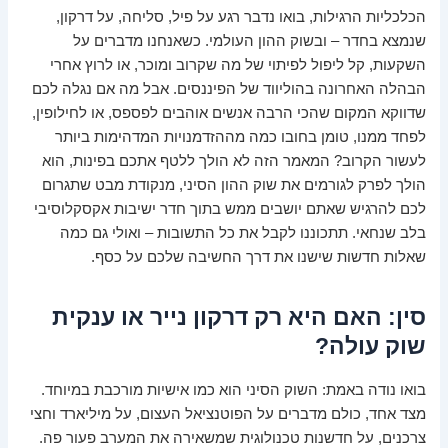
הכלכליות הרגילות, בואו נדבר רגע על פיל, סליחה, על דרקון,
שנמצא בחדר – ובשוק ההון העולמי. כשאנחנו מדברים על
השקעות, קל ליפול לפיתוי של מה שקרוב ומוכר, או לרוץ אחרי
הבהלה האחרונה בהוליווד של הפיננסים. אבל מה אם נגלה לכם
שדווקא המקום שהכי הרבה אנשים אוהבים לפספס, או לחילופין,
לפחד ממנו, טומן בחובו כמה מההזדמנויות המדהימות ביותר
לעשור הקרוב? המאמר הזה לא הולך ללטף אתכם בפינות, הוא
הולך לפרק לגורמים את שוק ההון הסיני, מנקודת מבט שתגרום
לכם להרגיש שאתם יושבים ממש בתוך חדר ישיבות אקסקלוסיבי
בלב שנחאי. תתכוננו לקבל את כל התשובות – ואולי גם כמה
שאלות חדשות שישנו את דרך החשיבה שלכם על כסף.
סין: האם היא רק דרקון נייר או ענקית
שוק עולה?
בואו נודה באמת: השוק הסיני הוא כמו אישיות מורכבת במיוחד.
מצד אחד, כולם מדברים על הפוטנציאל העצום, על מיליארד וחצי
צרכנים, על חדשנות טכנולוגית שמשאירה את המערב פעור פה.