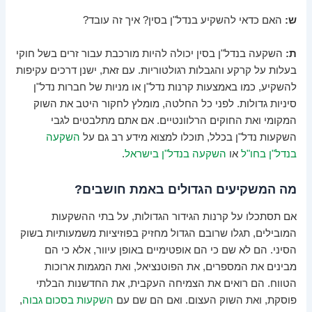
ש:
האם כדאי להשקיע בנדל"ן בסין? איך זה עובד?
ת:
השקעה בנדל"ן בסין יכולה להיות מורכבת עבור זרים בשל חוקי
בעלות על קרקע והגבלות רגולטוריות. עם זאת, ישנן דרכים עקיפות
להשקיע, כמו באמצעות קרנות נדל"ן או מניות של חברות נדל"ן
סיניות גדולות. לפני כל החלטה, מומלץ לחקור היטב את השוק
המקומי ואת החוקים הרלוונטיים. אם אתם מתלבטים לגבי
השקעות נדל"ן בכלל, תוכלו למצוא מידע רב גם על
השקעה
בנדל"ן בחו"ל
או
השקעה בנדל"ן בישראל
.
מה המשקיעים הגדולים באמת חושבים?
אם תסתכלו על קרנות הגידור הגדולות, על בתי ההשקעות
המובילים, תגלו שרובם הגדול מחזיק בפוזיציות משמעותיות בשוק
הסיני. הם לא שם כי הם אופטימיים באופן עיוור, אלא כי הם
מבינים את המספרים, את הפוטנציאל, ואת המגמות ארוכות
הטווח. הם רואים את הצמיחה העקבית, את החדשנות הבלתי
פוסקת, ואת השוק העצום. ואם הם שם עם
השקעות בסכום גבוה
,