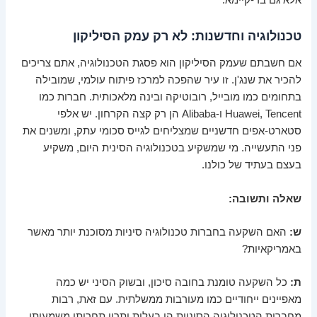
טכנולוגיה וחדשנות: לא רק עמק הסיליקון
אם חשבתם שעמק הסיליקון הוא פסגת הטכנולוגיה, אתם צריכים
להכיר את שנג'ן. זו עיר שהפכה למרכז פיתוח עולמי, שמובילה
בתחומים כמו מובייל, רובוטיקה ובינה מלאכותית. חברות כמו
Huawei, Tencent ו-Alibaba הן רק קצה הקרחון. יש אלפי
סטארט-אפים חדשניים שמצליחים לגייס סכומי עתק, ומשנים את
פני התעשייה. מי שמשקיע בטכנולוגיה הסינית היום, משקיע
בעצם בעתיד של כולנו.
שאלה ותשובה:
ש:
האם השקעה בחברות טכנולוגיה סיניות מסוכנת יותר מאשר
באמריקאיות?
ת:
כל השקעה טומנת בחובה סיכון, ובשוק הסיני יש כמה
מאפיינים ייחודיים כמו מעורבות ממשלתית. עם זאת, רבות
מחברות הטכנולוגיה הסיניות הן בעלות יתרון תחרותי משמעותי