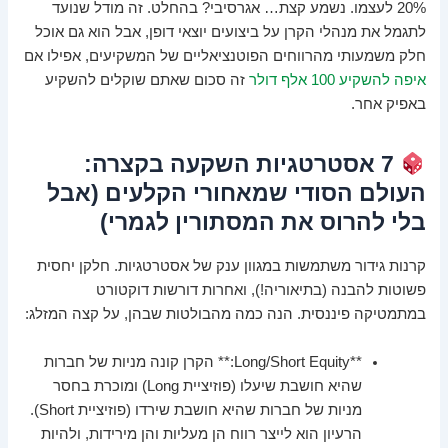
20% לעצמו. נשמע קצת… אגרסיבי? בהחלט. זה מודל שנועד
לתגמל את מנהלי הקרן על ביצועים יוצאי דופן, אבל הוא גם אוכל
חלק משמעותי מהרווחים הפוטנציאליים של המשקיעים, אפילו אם
איפה להשקיע 100 אלף דולר
זה סכום שאתם שוקלים להשקיע
באפיק אחר.
7 אסטרטגיות השקעה בקצרה:
העולם הסודי שמאחורי הקלעים (אבל
בלי להרוס את המסתורין לגמרי)
קרנות גידור משתמשות במגוון ענק של אסטרטגיות. חלקן יחסית
פשוטות להבנה (בתיאוריה!), ואחרות דורשות דוקטורט
במתמטיקה פיננסית. הנה כמה מהבולטות שבהן, על קצה המזלג:
**Long/Short Equity:** הקרן קונה מניות של חברות
שהיא חושבת שיעלו (פוזיציית Long) ומוכרת בחסר
מניות של חברות שהיא חושבת שירדו (פוזיציית Short).
הרעיון הוא לייצר רווח הן מעליות והן מירידות, ולהיות