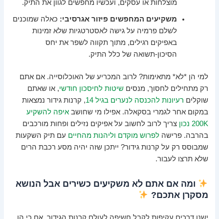
מוצלחות או עסקים, ועכשיו מחפשים לגוון את התיק.
משקיעים המחפשים פיזור אגרסיבי:
כאלה שמוכנים
לשלם פרמיה על גישה לאסטרטגיות שלא זמינות
באפיקים רגילים, מתוך תקווה לשפר את יחס
הסיכון-תשואה של כלל התיק.
למי הן *לא* מתאימות? לרוב המכריע של האוכלוסייה. אם אתם
רק מתחילים לחסוך, מנסים
שיטות לחיסכון חודשי
, או שאתם
שוקלים
רעיונות להכנסה לנערים בגיל 14
, קרנות גידור נמצאות
במקום אחר לגמרי בסקאלה. אפילו מי שחושב
איפה להשקיע
200K נכון
צריך לרוב לחשוב על אפיקים נזילים ופחות מורכבים
בהרבה. פרישה
לפרוש מוקדם וליהנות מהחיים
עם תיק השקעות
שמבוסס רק על קרנות גידור? ייתכן שזה יהיה מסע רכבת הרים
שלא תרצו לעבור.
ומה אם אתם לא משקיעים כשירים אבל הנושא
מסקרן אתכם?
ישנן דרכים עקיפות לקבל חשיפה לעולם קרנות הגידור, אם כי הן