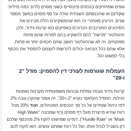
גופים שמחזיקים בנכסים פיננסיים בשווי מסוים (לרוב כמה מיליוני
שקלים) או שהכנסתם השנתית עולה על סף מסוים במשך מספר
שנים. הרעיון מאחורי זה הוא שהמשקיעים הללו מבינים את
הסיכונים המורכבים הכרוכים באפיקים כמו קרנות גידור, ולכן
הרגולטור "מרשה" להם להשקיע בהם למרות שהם פחות
מפוקחים. זה לא שהרגולטור חושב שהם חכמים יותר או פחות,
אלא שהם ככל הנראה יכולים להרשות לעצמם להפסיד את הכסף
בלי לפשוט רגל.
העמלות שגורמות לעורכי דין להסמיק: מודל "2
ו-20"
קרנות גידור גובות עמלות גבוהות משמעותית מקרנות נאמנות
רגילות. המודל הקלאסי נקרא "2 ו-20". זה אומר שהקרן גובה 2%
דמי ניהול שנתיים על כל סך הנכסים המנוהלים,
ועוד
20% מכל
רווח שהיא מייצרת מעל רף מסוים (רף שמכונה "High Water
Mark" או "Hurdle Rate"). דמיינו שמישהו לוקח 2% מהכסף שלכם
רק בשביל לנהל אותו, ועל כל רווח שאתם עושים, הוא לוקח לכם