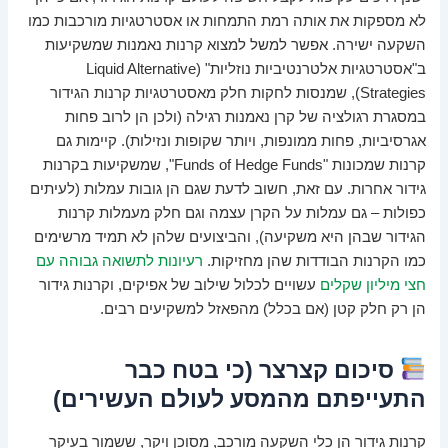
לא מספקות את אותה רמת התמחות או אסטרטגיות מורכבות כמו
השקעה ישירה. אפשר למשל למצוא קרנות נאמנות שמשקיעות
ב"אסטרטגיות אלטרנטיביות נוזליות" (Liquid Alternative
Strategies), שמנסות לחקות חלק מאסטרטגיות קרנות הגידור
במסגרת רגולציה של קרן נאמנות רגילה (ולכן הן לרוב פחות
אגרסיביות, פחות ממונפות, ויותר שקופות ונזילות). קיימות גם
קרנות שמכונות "Funds of Hedge Funds", שמשקיעות בקרנות
גידור אחרות. עם זאת, חשוב לדעת שגם הן גובות עמלות (לעיתים
כפולות – גם עמלות על הקרן עצמה וגם חלק מעמלות קרנות
הגידור שבהן היא משקיעה), והביצועים שלהן לא תמיד מרשימים
כמו הקרנות הבודדות שהן מחזיקות.
רעיונות לתשואה גבוהה עם
חצי מיליון שקלים
עשויים לכלול שילוב של אפיקים, וקרנות גידור
הן רק חלק קטן (אם בכלל) מהפאזל למשקיעים רבים.
סיכום קצרצר (כי בטח כבר
התעייפתם מהמסע לעולם העשירים)
קרנות גידור הן כלי השקעה מורכב, מסוכן ויקר, ששמור בעיקר