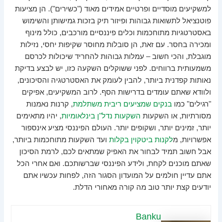
למשקיעים מוסדיים ופרטיים אמידים מאוד ("כשירים"). הן מציעות
פוטנציאל לתשואות גבוהות ופיזור תיק בזכות גמישותן והשימוש
באסטרטגיות מתוחכמות וכלים פיננסיים מורכבים, כולל מינוף
ומכירה בחסר. עם זאת, הן סובלות מחוסר שקיפות יחסי, נזילות
מוגבלת, והכי חשוב – עמלות גבוהות להחריד שיכולות לכרסם
משמעותית ברווחים. לפני ששוקלים השקעה כזו, יש לבצע בדיקת
נאותות קפדנית ביותר, להבין לעומק את האסטרטגיה והסיכונים,
ולוודא שאתם עומדים בדרישות הסף. לרוב המשקיעים, אפיקים
"רגילים" כמו
בנקים שמציעים ריבית משתלמת
, קרנות נאמנות
מסורתיות, או השקעות
השקעות נדל"ן בינלאומיות
, יהיו מתאימים
יותר, זמינים יותר, ושקופים יותר. העולם הפיננסי מציע אינספור
אפשרויות, מ
לקנות ביטקוין בקלות
ועד השקעות מתוחכמות ביותר,
אבל חשוב תמיד לבחור את האפיק שמתאים לכם, לרמת הסיכון
שאתם מוכנים לקחת, ולידע הפיננסי שברשותכם. ואם אחרי הכל
אתם עדיין חולמים על המועדון הסגור הזה, לפחות עכשיו אתם
יודעים קצת יותר טוב מה קורה מאחורי הדלת.
Banku