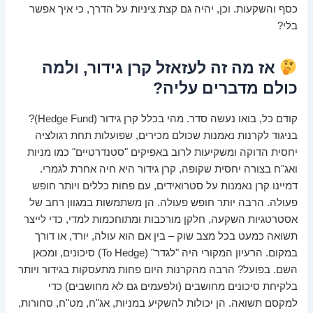
כסף והשקעות. וכן, יהיה גם קצת ציניות על הדרך, כי איך אפשר
בלי?
אז מה זה לעזאזל קרן גידור, ולמה
כולם מדברים עליה?
קודם כל, בואו נעשה סדר. מהי בכלל קרן גידור (Hedge Fund)?
בניגוד לקרנות נאמנות שכולם מכירים, שפועלות תחת רגולציה
יחסית הדוקה ומשקיעות לרוב באפיקים "סטנדרטיים" כמו מניות
ואג"ח בצורה יחסית שקופה, קרן גידור היא חיה אחרת לגמרי.
דמיינו קרן נאמנות על סטרואידים, עם פחות כללים ויותר חופש
פעולה. הרבה יותר חופש פעולה. הן משתמשות במגוון רחב של
אסטרטגיות השקעה, חלקן מורכבות ומתוחכמות למדי, כדי לייצר
תשואה כמעט בכל מצב שוק – בין אם הוא עולה, יורד, או דורך
במקום. הרעיון המקורי היה "לגדר" (To Hedge) סיכונים, ומכאן
השם. בפועל? הרבה מהקרנות היום פחות מתעסקות בגידור ויותר
בלקיחת סיכונים מחושבים (ולפעמים גם לא מחושבים) כדי
למקסם תשואה. הן יכולות להשקיע במניות, אג"ח, מט"ח, סחורות,