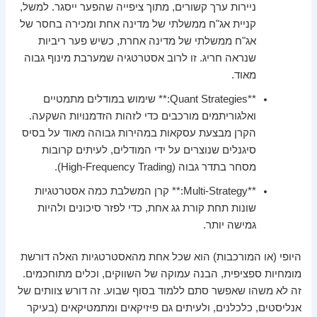
ניירות ערך קשורים, מתוך ציפייה שהפער ייסגר. למשל,
קניית אג"ח ממשלתי של מדינה אחת ומכירה בחסר של
אג"ח ממשלתי של מדינה אחרת, כשיש פער ריביות
שנראה חריג. זו לרוב אסטרטגיה שמערבת מינוף גבוה
מאוד.
**Quant Strategies:** שימוש במודלים מתמטיים
ואלגוריתמים מורכבים כדי לזהות הזדמנויות השקעה.
הקרן מבצעת עסקאות במהירות גבוהה מאוד על בסיס
סיגנלים שנוצרים על ידי המודלים, לעיתים קרובות
מסחר בתדר גבוה (High-Frequency Trading).
**Multi-Strategy:** קרן המשלבת כמה אסטרטגיות
שונות תחת קורת גג אחת, כדי לפזר סיכונים ולהיות
גמישה יותר.
היופי (או המורכבות) הוא שכל אחת מהאסטרטגיות האלה דורשת
מומחיות ספציפית, הבנה עמוקה של השווקים, וכלים מתוחכמים.
זה לא משהו שאפשר סתם ללמוד בסוף שבוע. זה דורש צוותים של
אנליסטים, כלכלנים, ולעיתים גם פיזיקאים ומתמטיקאים (בעיקר