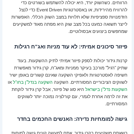
הרווחים. כשהשוק יורד, היא יכולה להשתמש בשורטים כדי
להרוויח מהירידות, או באסטרטגיות Event Driven כדי לנצל
הזדמנויות ספציפיות שלא תלויות במצב השוק הכללי. האפשרות
לייצר תשואה כמעט בכל מצב שוק היא מפתה מאוד למשקיעים
שמחפשים ביצועים אבסולוטיים.
פיזור סיכונים אמיתי: לא עוד מניות ואג"ח רגילות
קרנות גידור יכולות לספק פיזור אמיתי לתיק ההשקעות. בעוד
שתיק "רגיל" מורכב בעיקר ממניות ומאג"ח, קרן גידור מאפשרת
חשיפה לאסטרטגיות ולאפיקי השקעה שאינם קשורים באופן ישיר
לשווקים הציבוריים המסורתיים. השקעה
השקעה בנדל"ן בחו"ל
או
השקעות נדל"ן בישראל
היא סוג של פיזור, אבל קרן גידור לוקחת
את זה לרמה אחרת לגמרי, עם קורלציה נמוכה יותר לשווקים
המסורתיים.
גישה למומחיות נדירה: האנשים החכמים בחדר
כשאתם משקיעים בקרן גידור, אתם למעשה קונים גישה למוחות