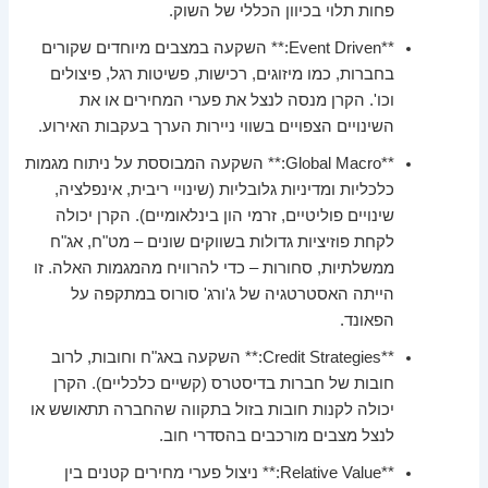
פחות תלוי בכיוון הכללי של השוק.
**Event Driven:** השקעה במצבים מיוחדים שקורים
בחברות, כמו מיזוגים, רכישות, פשיטות רגל, פיצולים
וכו'. הקרן מנסה לנצל את פערי המחירים או את
השינויים הצפויים בשווי ניירות הערך בעקבות האירוע.
**Global Macro:** השקעה המבוססת על ניתוח מגמות
כלכליות ומדיניות גלובליות (שינויי ריבית, אינפלציה,
שינויים פוליטיים, זרמי הון בינלאומיים). הקרן יכולה
לקחת פוזיציות גדולות בשווקים שונים – מט"ח, אג"ח
ממשלתיות, סחורות – כדי להרוויח מהמגמות האלה. זו
הייתה האסטרטגיה של ג'ורג' סורוס במתקפה על
הפאונד.
**Credit Strategies:** השקעה באג"ח וחובות, לרוב
חובות של חברות בדיסטרס (קשיים כלכליים). הקרן
יכולה לקנות חובות בזול בתקווה שהחברה תתאושש או
לנצל מצבים מורכבים בהסדרי חוב.
**Relative Value:** ניצול פערי מחירים קטנים בין