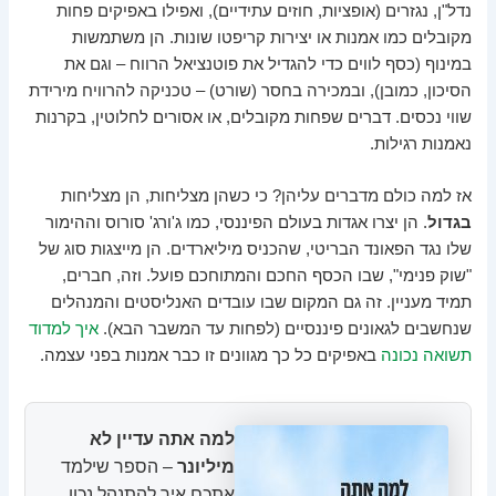
נדל"ן, נגזרים (אופציות, חוזים עתידיים), ואפילו באפיקים פחות
מקובלים כמו אמנות או יצירות קריפטו שונות. הן משתמשות
במינוף (כסף לווים כדי להגדיל את פוטנציאל הרווח – וגם את
הסיכון, כמובן), ובמכירה בחסר (שורט) – טכניקה להרוויח מירידת
שווי נכסים. דברים שפחות מקובלים, או אסורים לחלוטין, בקרנות
נאמנות רגילות.
אז למה כולם מדברים עליהן? כי כשהן מצליחות, הן מצליחות
בגדול
. הן יצרו אגדות בעולם הפיננסי, כמו ג'ורג' סורוס וההימור
שלו נגד הפאונד הבריטי, שהכניס מיליארדים. הן מייצגות סוג של
"שוק פנימי", שבו הכסף החכם והמתוחכם פועל. וזה, חברים,
תמיד מעניין. זה גם המקום שבו עובדים האנליסטים והמנהלים
שנחשבים לגאונים פיננסיים (לפחות עד המשבר הבא).
איך למדוד
תשואה נכונה
באפיקים כל כך מגוונים זו כבר אמנות בפני עצמה.
למה אתה עדיין לא
מיליונר
– הספר שילמד
אתכם איך להתנהל נכון