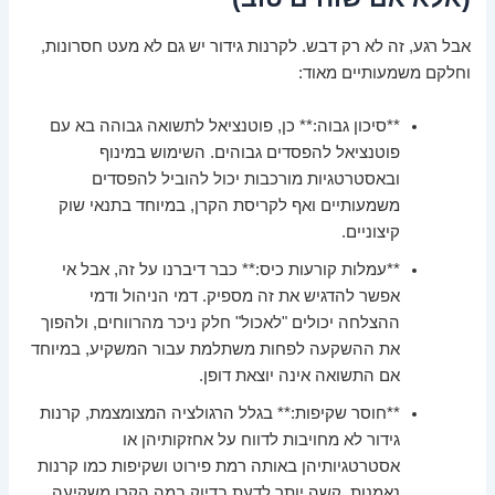
אבל רגע, זה לא רק דבש. לקרנות גידור יש גם לא מעט חסרונות,
וחלקם משמעותיים מאוד:
**סיכון גבוה:** כן, פוטנציאל לתשואה גבוהה בא עם
פוטנציאל להפסדים גבוהים. השימוש במינוף
ובאסטרטגיות מורכבות יכול להוביל להפסדים
משמעותיים ואף לקריסת הקרן, במיוחד בתנאי שוק
קיצוניים.
**עמלות קורעות כיס:** כבר דיברנו על זה, אבל אי
אפשר להדגיש את זה מספיק. דמי הניהול ודמי
ההצלחה יכולים "לאכול" חלק ניכר מהרווחים, ולהפוך
את ההשקעה לפחות משתלמת עבור המשקיע, במיוחד
אם התשואה אינה יוצאת דופן.
**חוסר שקיפות:** בגלל הרגולציה המצומצמת, קרנות
גידור לא מחויבות לדווח על אחזקותיהן או
אסטרטגיותיהן באותה רמת פירוט ושקיפות כמו קרנות
נאמנות. קשה יותר לדעת בדיוק במה הקרן משקיעה