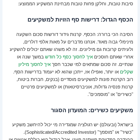
סיבות טובות, וחלקן פחות טובות מבחינת המשקיע הממוצע:
הכסף הגדול: דרישות סף הזויות למשקיעים
הסיבה הכי ברורה: הכסף. קרנות גידור דורשות סכום השקעה
מינימלי גבוה מאוד. אנחנו מדברים על מאות אלפי דולרים,
ולעיתים קרובות גם מיליונים. זה לא משהו שאתם יכולים להשקיע
אחרי שאתם חוסכים
איך לחסוך כסף כל חודש
במשך שנה או
שנתיים. זה סכום שמתאים למי שכבר חסך
איך לחסוך מיליון
שקלים
או יותר, ואפילו אז, ייתכן שהוא לא יעמוד בדרישות הסף.
רוב הקרנות פונות למשקיעים מוסדיים (בנקים, חברות ביטוח,
קרנות פנסיה גדולות, אוניברסיטאות) או למשקיעים פרטיים
"כשירים" או "מוסמכים".
משקיעים כשירים: המועדון הסגור
בישראל (ובעולם) יש רגולציה שמגדירה מי יכול להיחשב משקיע
"כשיר" או "מוסמך" (Sophisticated/Accredited Investor).
ההגדרה המדויקת משתנה מעט, אבל בגדול היא כוללת אנשים או