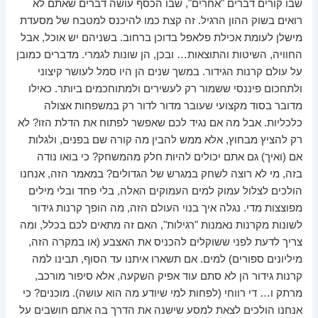
שבו קורים דברים "אחרים", שבו הכסף עושה דברים שאתם לא
רואים בשוק ההון הרגיל. זה קצת כמו להיכנס למטבח של מסעדת
מישלן לעומת אכילת פלאפל בדוכן ברחוב. בשניהם יש אוכל, אבל
החוויה, השיטות והתוצאות… ובכן, הן שונות לגמרי. מדברים כמובן
על עולם קרנות הגידור. במשך שנים הן היו סמל לעושר קיצוני
ולתחכום פיננסי ששמור רק לעשירים ולמתוחכמים ביותר. כאילו
מדובר בסוד מקצועי שעובר מדור לדור רק במשפחות אצולה
כלכליות. אבל מה אם נגיד לכם שאפשר לפתוח את הדלת הזו? לא
רק להציץ מבחוץ, אלא ממש להבין מה קורה שם בפנים, ולגלות
אם (ואיך) גם אתם יכולים להיות חלק מהמשחק? כי בואו נודה
בזה, מי לא רוצה לשחק במגרש של הגדולים? במאמר הזה, אנחנו
הולכים לצלול עמוק למים העמוקים האלה, בלי פחד ובלי מילים
מפוצצות מדי. נגלה איך בנוי העולם הזה, מה הופך קרנות גידור
לשונות מקרנות נאמנות "רגילות", האם זה מתאים לכם בכלל, ומה
צריך לדעת לפני ששוקלים להכניס את האצבע (או במקרה הזה,
מיליונים ספורים) למים. אם תשארו איתנו עד הסוף, תבינו למה
קרנות גידור הן לא סתם עוד אפיק השקעה, אלא סיפור מורכב,
מרתק ו… די רווחי (לפחות למי שיודע מה הוא עושה). מוכנים? כי
אנחנו הולכים לצאת למסע שישנה את הדרך בה אתם חושבים על