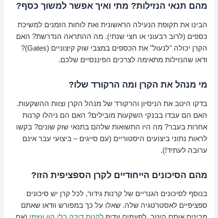
מהם תנאי הנזילות? מתי ואיך אפשר למשוך כסף?
הבינו את תקופת הנעילה הראשונית ואת לוחות הזמנים למשיכת
כספים (לרוב רבעוני או חצי שנתי). מה ההתראה הנדרשת? האם
הקרן יכולה "לנעול" את הכספים במצבי שוק קיצוניים (Gates)?
ודאו שהנזילות מתאימה לצרכים הפיננסיים שלכם.
מי מנהל את הקרן ומה הרקורד שלו?
בדקו היטב את הניסיון והרקורד של מנהל הקרן וצוות ההשקעות.
האם הם עבדו בבנקי השקעות מובילים? האם הם ניהלו קרנות
אחרות בעבר? מה היו התשואות שלהם בתנאי שוק שונים? בקשו
לראות נתוני ביצועים היסטוריים (עם סייגים – ביצועי עבר אינם
ערובה לעתיד!).
מהם הסיכונים הייחודיים לקרן הספציפית הזו?
בנוסף לסיכונים הגנריים של קרנות גידור, לכל קרן יש סיכונים
ספציפיים לאסטרטגיה שלה. שאלו על כך במפורש וודאו שאתם
מבינים אותם היטב. לפעמים עדיף
לקנות דירה בלי הון עצמי
(אם