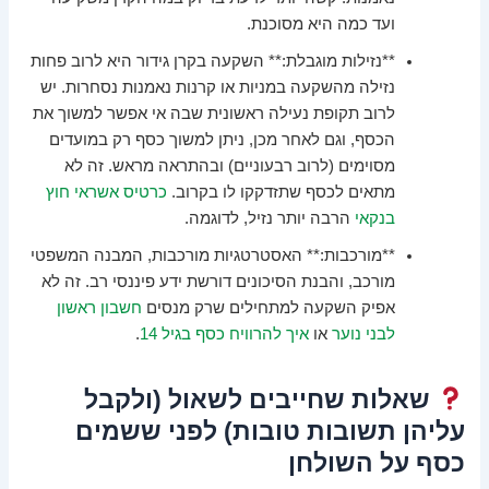
ועד כמה היא מסוכנת.
**נזילות מוגבלת:** השקעה בקרן גידור היא לרוב פחות
נזילה מהשקעה במניות או קרנות נאמנות נסחרות. יש
לרוב תקופת נעילה ראשונית שבה אי אפשר למשוך את
הכסף, וגם לאחר מכן, ניתן למשוך כסף רק במועדים
מסוימים (לרוב רבעוניים) ובהתראה מראש. זה לא
מתאים לכסף שתזדקקו לו בקרוב.
כרטיס אשראי חוץ
בנקאי
הרבה יותר נזיל, לדוגמה.
**מורכבות:** האסטרטגיות מורכבות, המבנה המשפטי
מורכב, והבנת הסיכונים דורשת ידע פיננסי רב. זה לא
אפיק השקעה למתחילים שרק מנסים
חשבון ראשון
לבני נוער
או
איך להרוויח כסף בגיל 14
.
שאלות שחייבים לשאול (ולקבל
עליהן תשובות טובות) לפני ששמים
כסף על השולחן