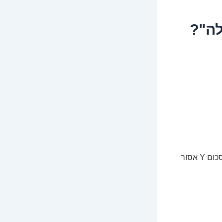
לה"?
אין בישראל (ולמעשה, ברוב העולם המערבי) מגבלה חוקית ברורה שאומרת שמעל סכום Y אסור