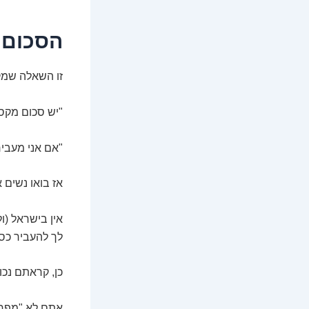
הסכום 
זו השאלה שמק
"יש סכום מקסי
"אם אני מעביר מעל X שקלים, הבנק אוטומטית שולח
אז בואו נשים 
לך להעביר כסף
כן, קראתם נכון
אתם לא "מפרי