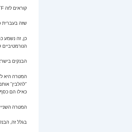
קוראים לזה AML/CTF.
שזה בעברית פש
כן, זה נשמע כ
הנורמטיביים 
הבנקים בישראל
המטרה היא לזה
"להלבין" אות
כאילו הם כסף "
המטרה השנייה,
בגלל זה, הבנ