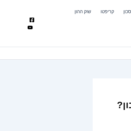
כון
קריפטו
שוק ההון
ן?