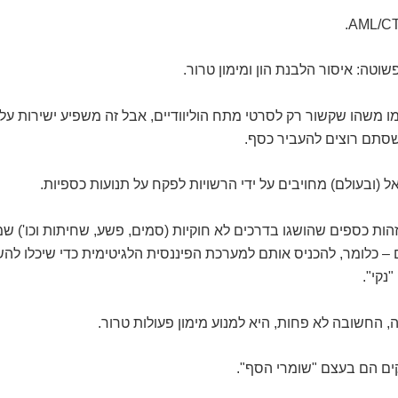
וטה: איסור הלבנת הון ומימון טרור.
מו משהו שקשור רק לסרטי מתח הוליוודיים, אבל זה משפיע ישירות עלי
שסתם רוצים להעביר כסף.
 (ובעולם) מחויבים על ידי הרשויות לפקח על תנועות כספיות.
ות כספים שהושגו בדרכים לא חוקיות (סמים, פשע, שחיתות וכו') ש
ם – כלומר, להכניס אותם למערכת הפיננסית הלגיטימית כדי שיכלו 
נקי".
 החשובה לא פחות, היא למנוע מימון פעולות טרור.
קים הם בעצם "שומרי הסף".